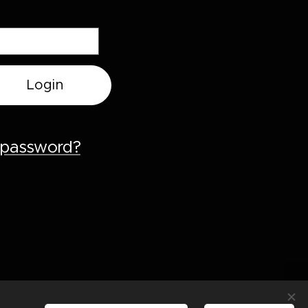
Login
a password?