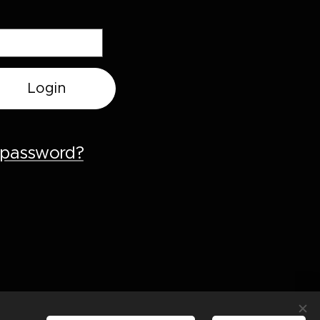
Login
a password?